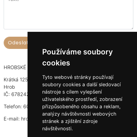
Používáme soubory
cookies
HROBSKÉ UZENINY
Tyto webové stránky používají
Krátká 125
soubory cookies a další sledovací
Hrob
nástroje s cílem vylepšení
IČ: 67824234
uživatelského prostředí, zobrazení
přizpůsobeného obsahu a reklam,
Telefon: 603 574 306
analýzy návštěvnosti webových
E-mail:
hrobskeuzeniny@seznam.cz
stránek a zjištění zdroje
návštěvnosti.