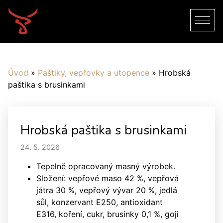
Úvod
»
Paštiky, vepřovky a utopence
»
Hrobská
paštika s brusinkami
Hrobská paštika s brusinkami
24. 5. 2026
Tepelně opracovaný masný výrobek.
Složení: vepřové maso 42 %, vepřová
játra 30 %, vepřový vývar 20 %, jedlá
sůl, konzervant E250, antioxidant
E316, koření, cukr, brusinky 0,1 %, goji