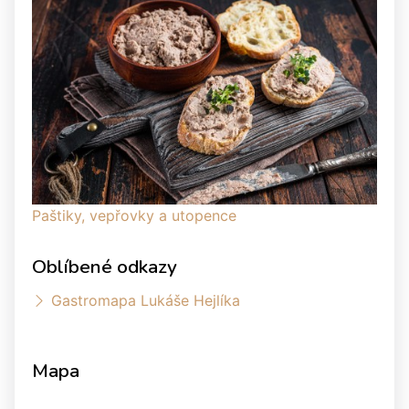
Paštiky, vepřovky a utopence
Oblíbené odkazy
Gastromapa Lukáše Hejlíka
Mapa