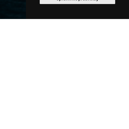
Tradiční uzenářství je
spojením
umění
a
řemesla
,
které se s
láskou
a
odborností
předává
z
generace
na
generaci
. Tento hluboko
zakořeněný způsob
zachovávání starých
receptur
a
technik
přináší do našich životů
nejen
nezapomenutelné chuťové zážitky
, ale
také
dotek
nostalgie
a
ocenění tradičního
řemeslného umění
, které nás
spojuje s historií
.
V našem
rodinném
uzenářství
vzdáváme
hold
životu a chutím
, které nám
příroda nabízí
. Toto