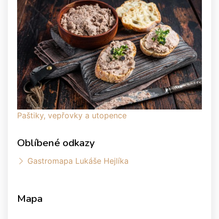
Paštiky, vepřovky a utopence
Oblíbené odkazy
Gastromapa Lukáše Hejlíka
Mapa