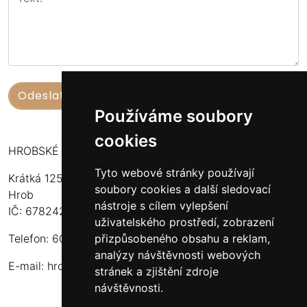
Používáme soubory
cookies
HROBSKÉ UZENINY
Tyto webové stránky používají
Krátká 125
soubory cookies a další sledovací
Hrob
nástroje s cílem vylepšení
IČ: 67824234
uživatelského prostředí, zobrazení
přizpůsobeného obsahu a reklam,
Telefon: 603 574 306
analýzy návštěvnosti webových
E-mail:
hrobskeuzeniny@seznam.cz
stránek a zjištění zdroje
návštěvnosti.