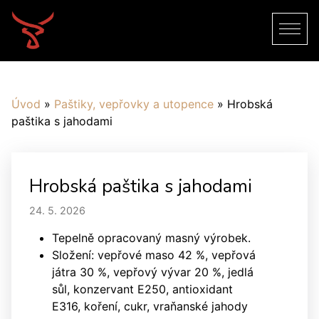
Úvod
»
Paštiky, vepřovky a utopence
»
Hrobská
paštika s jahodami
Hrobská paštika s jahodami
24. 5. 2026
Tepelně opracovaný masný výrobek.
Složení: vepřové maso 42 %, vepřová
játra 30 %, vepřový vývar 20 %, jedlá
sůl, konzervant E250, antioxidant
E316, koření, cukr, vraňanské jahody