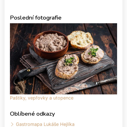
Poslední fotografie
Paštiky, vepřovky a utopence
Oblíbené odkazy
Gastromapa Lukáše Hejlíka