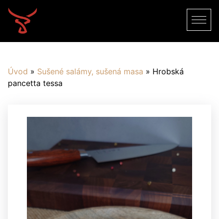
Úvod
»
Sušené salámy, sušená masa
»
Hrobská
pancetta tessa