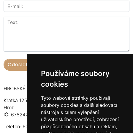
Používáme soubory
cookies
HROBSKÉ UZENINY
Tyto webové stránky používají
Krátká 125
soubory cookies a další sledovací
Hrob
nástroje s cílem vylepšení
IČ: 67824234
uživatelského prostředí, zobrazení
přizpůsobeného obsahu a reklam,
Telefon: 603 574 306