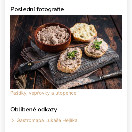
Poslední fotografie
Paštiky, vepřovky a utopence
Oblíbené odkazy
Gastromapa Lukáše Hejlíka