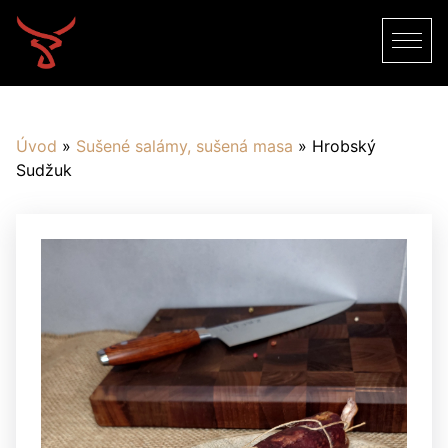
Úvod
»
Sušené salámy, sušená masa
»
Hrobský
Sudžuk