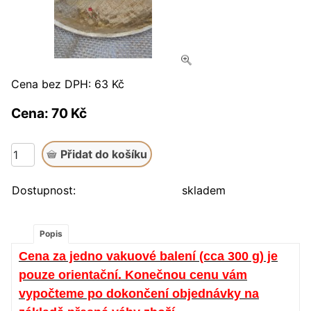
Cena bez DPH: 63 Kč
Cena: 70 Kč
Dostupnost:
skladem
Popis
Cena za jedno vakuové balení (cca 300 g) je
pouze orientační.
Konečnou cenu vám
vypočteme po dokončení objednávky na