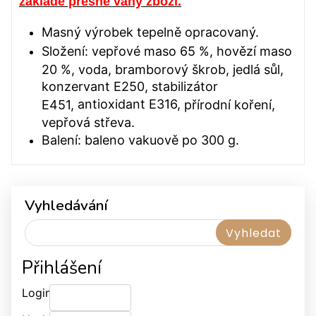
základě přesné váhy zboží.
Masný výrobek tepelně opracovaný.
Složení: vepřové maso 65 %, hovězí maso
20 %, voda, bramborový škrob, jedlá sůl,
konzervant E250, stabilizátor
antioxidant E316,
E451,
přírodní koření,
vepřová střeva.
Balení: baleno vakuově po 300 g.
Vyhledávání
Přihlášení
Login: