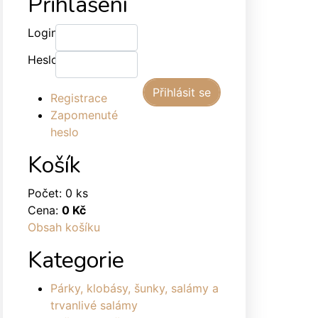
Přihlášení
Login:
Heslo:
Registrace
Zapomenuté
heslo
Košík
Počet: 0 ks
Cena:
0 Kč
Obsah košíku
Kategorie
Párky, klobásy, šunky, salámy a
trvanlivé salámy