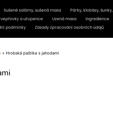
Sušené salámy, sušená masa
Párky, klobásy, šunky
, vepřovky a utopence
Uzená masa
Ingredience
ní podmínky
Zásady zpracování osobních údajů
e
»
Hrobská paštika s jahodami
ami