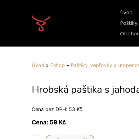
Úvod
Paštiky
Obchod
Úvod
»
Eshop
»
Paštiky, vepřovky a utopenc
Hrobská paštika s jahod
Cena bez DPH: 53 Kč
Cena: 59 Kč