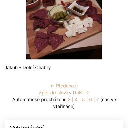
Jakub - Dolní Chabry
← Předchozí
Zpět do složky
Další →
Automatické procházení:
3
|
4
|
5
|
6
|
7
(čas ve
vteřinách)
Vyhledávání