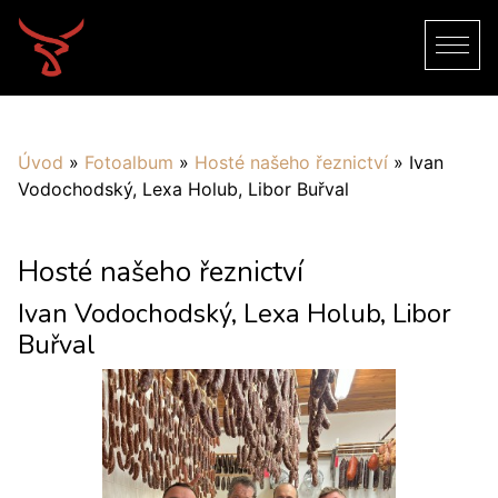
Úvod
»
Fotoalbum
»
Hosté našeho řeznictví
»
Ivan
Vodochodský, Lexa Holub, Libor Buřval
Hosté našeho řeznictví
Ivan Vodochodský, Lexa Holub, Libor
Buřval