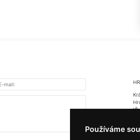
HR
Kr
Hr
IČ
Te
Používáme sou
E-