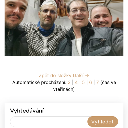
Zpět do složky
Další →
Automatické procházení:
3
|
4
|
5
|
6
|
7
(čas ve
vteřinách)
Vyhledávání