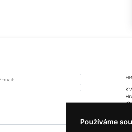
HR
Kr
Hr
IČ
Te
Používáme sou
E-