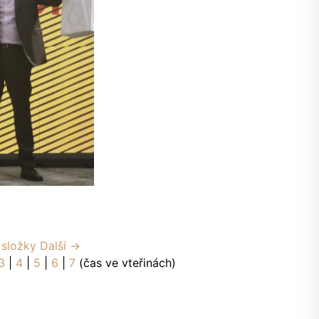
 složky
Další →
3
|
4
|
5
|
6
|
7
(čas ve vteřinách)