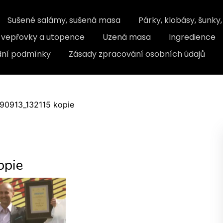
Sušené salámy, sušená masa
Párky, klobásy, šunky
, vepřovky a utopence
Uzená masa
Ingredience
ní podmínky
Zásady zpracování osobních údajů
90913_132115 kopie
pie