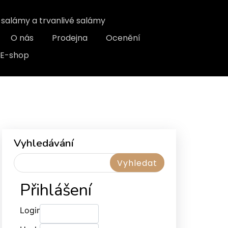
, salámy a trvanlivé salámy
O nás
Prodejna
Ocenění
E-shop
Vyhledávání
Přihlášení
Login: