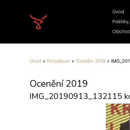
Úvod
Paštiky
Obchod
Úvod
»
Fotoalbum
»
Ocenění 2019
»
IMG_201
Ocenění 2019
IMG_20190913_132115 ko