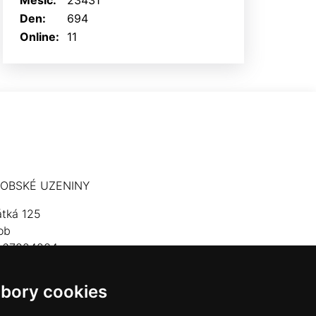
Měsíc:
23431
Den:
694
Online:
11
OBSKÉ UZENINY
átká 125
ob
: 67824234
lefon: 603 574 306
bory cookies
mail:
hrobskeuzeniny@seznam.cz