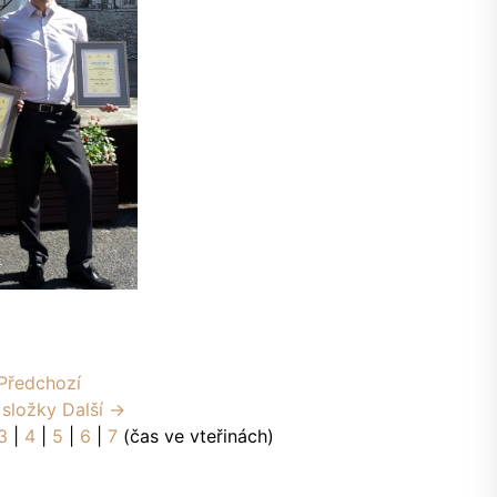
Předchozí
 složky
Další →
3
|
4
|
5
|
6
|
7
(čas ve vteřinách)