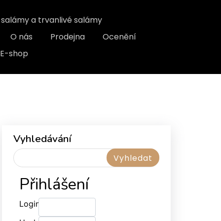
, salámy a trvanlivé salámy
O nás
Prodejna
Ocenění
E-shop
Vyhledávání
Přihlášení
Login: