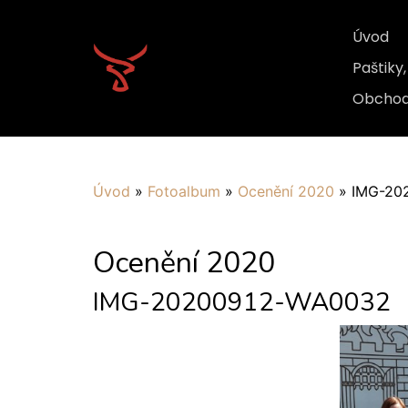
Úvod
Paštiky
Obchod
Úvod
»
Fotoalbum
»
Ocenění 2020
»
IMG-20
Ocenění 2020
IMG-20200912-WA0032