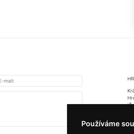
HR
Kr
Hr
IČ
Te
Používáme sou
E-