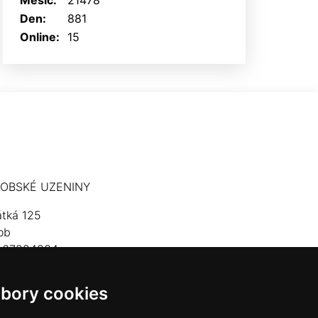
Měsíc:
21478
Den:
881
Online:
15
OBSKÉ UZENINY
átká 125
ob
: 67824234
lefon: 603 574 306
bory cookies
mail:
hrobskeuzeniny@seznam.cz