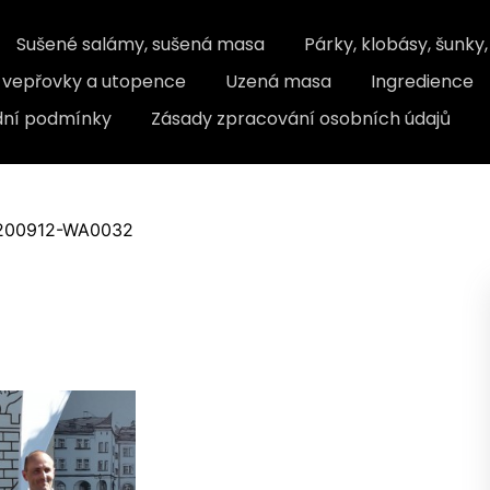
Sušené salámy, sušená masa
Párky, klobásy, šunky
, vepřovky a utopence
Uzená masa
Ingredience
ní podmínky
Zásady zpracování osobních údajů
200912-WA0032