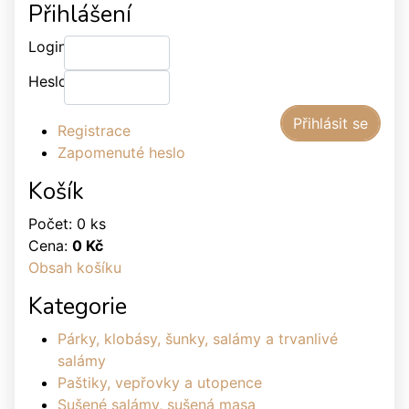
Přihlášení
Login:
Heslo:
Registrace
Zapomenuté heslo
Košík
Počet: 0 ks
Cena:
0 Kč
Obsah košíku
Kategorie
Párky, klobásy, šunky, salámy a trvanlivé
salámy
Paštiky, vepřovky a utopence
Sušené salámy, sušená masa