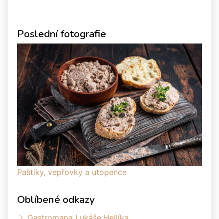
Poslední fotografie
Paštiky, vepřovky a utopence
Oblíbené odkazy
Gastromapa Lukáše Hejlíka