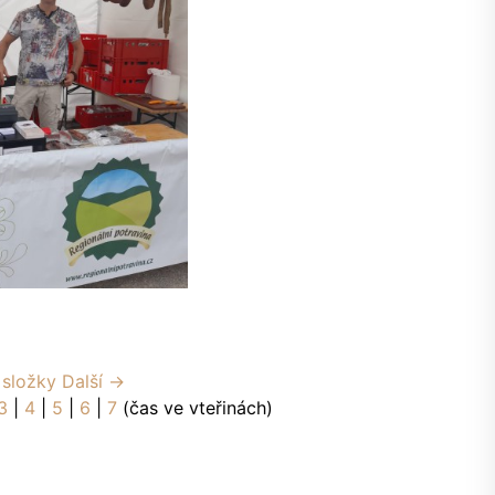
 složky
Další →
3
|
4
|
5
|
6
|
7
(čas ve vteřinách)