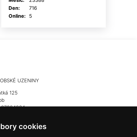
Měsíc:
23388
Den:
716
Online:
5
OBSKÉ UZENINY
átká 125
ob
: 67824234
lefon: 603 574 306
bory cookies
mail:
hrobskeuzeniny@seznam.cz