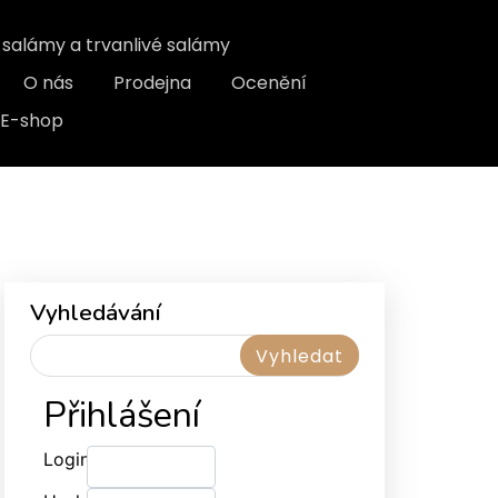
, salámy a trvanlivé salámy
O nás
Prodejna
Ocenění
E-shop
Vyhledávání
Přihlášení
Login: