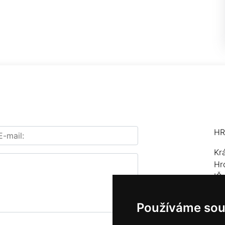
HR
Kr
Hr
IČ
Te
Používáme sou
E-