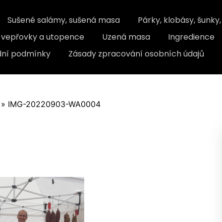
Sušené salámy, sušená masa
Párky, klobásy, šunky
, vepřovky a utopence
Uzená masa
Ingredience
ní podmínky
Zásady zpracování osobních údajů
»
IMG-20220903-WA0004