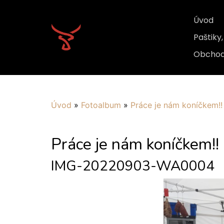
Úvod
Paštiky
Obchod
Úvod
»
Fotoalbum
»
Práce je nám koníčkem!!
Práce je nám koníčkem!!
IMG-20220903-WA0004