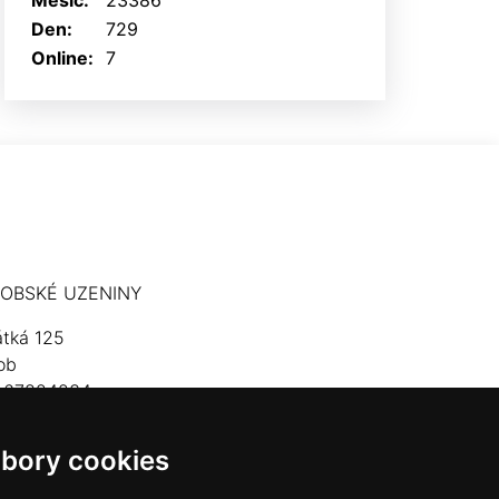
Měsíc:
23386
Den:
729
Online:
7
OBSKÉ UZENINY
átká 125
ob
: 67824234
lefon: 603 574 306
bory cookies
mail:
hrobskeuzeniny@seznam.cz