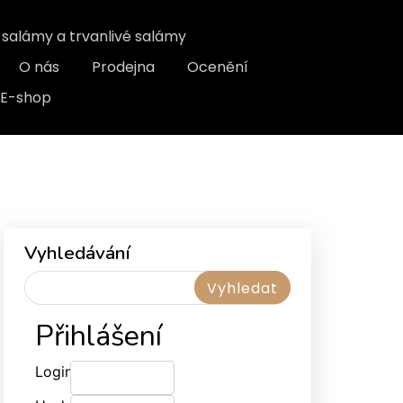
, salámy a trvanlivé salámy
O nás
Prodejna
Ocenění
E-shop
Vyhledávání
Přihlášení
Login: