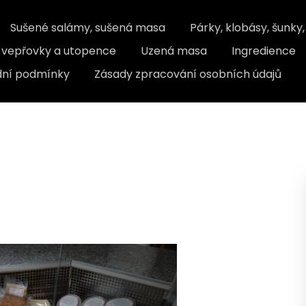
Sušené salámy, sušená masa
Párky, klobásy, šunky
, vepřovky a utopence
Uzená masa
Ingredience
ní podmínky
Zásady zpracování osobních údajů