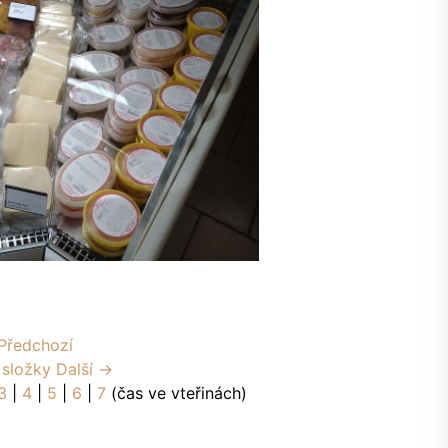
Předchozí
 složky
Další →
3
|
4
|
5
|
6
|
7
(čas ve vteřinách)