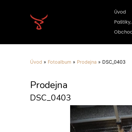
Úvod
Paštiky
Obchod
Úvod
»
Fotoalbum
»
Prodejna
»
DSC_0403
Prodejna
DSC_0403