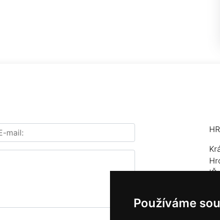
HR
Kr
Hr
IČ
Te
Používáme sou
E-