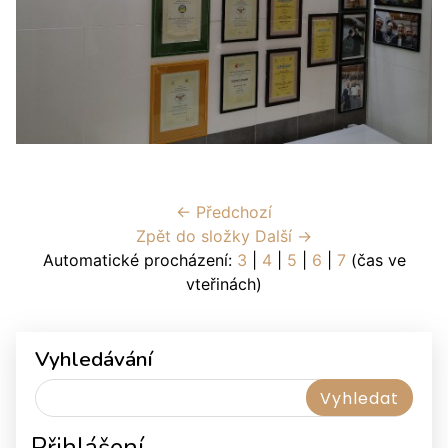
← Předchozí
Zpět do složky
Další →
Automatické procházení:
3
|
4
|
5
|
6
|
7
(čas ve
vteřinách)
Vyhledávání
Přihlášení