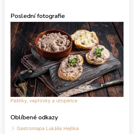
Poslední fotografie
Paštiky, vepřovky a utopence
Oblíbené odkazy
Gastromapa Lukáše Hejlíka