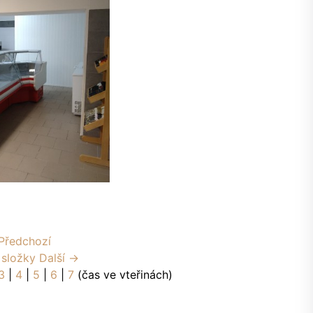
Předchozí
 složky
Další →
3
|
4
|
5
|
6
|
7
(čas ve vteřinách)