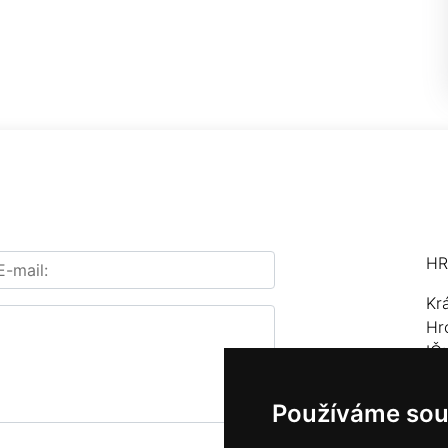
HR
Kr
Hr
IČ
Te
Používáme sou
E-