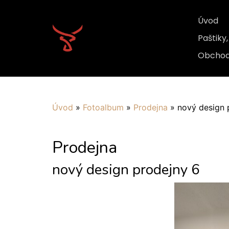
Úvod
Paštiky
Obchod
Úvod
»
Fotoalbum
»
Prodejna
»
nový design 
Prodejna
nový design prodejny 6