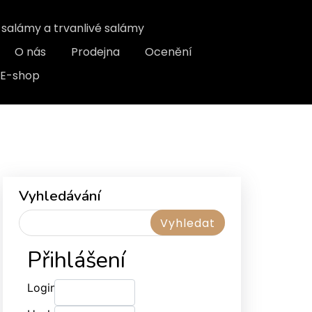
, salámy a trvanlivé salámy
O nás
Prodejna
Ocenění
E-shop
Vyhledávání
Přihlášení
Login: