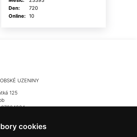
Měsíc:
23393
Den:
720
Online:
10
OBSKÉ UZENINY
átká 125
ob
: 67824234
lefon: 603 574 306
bory cookies
mail:
hrobskeuzeniny@seznam.cz