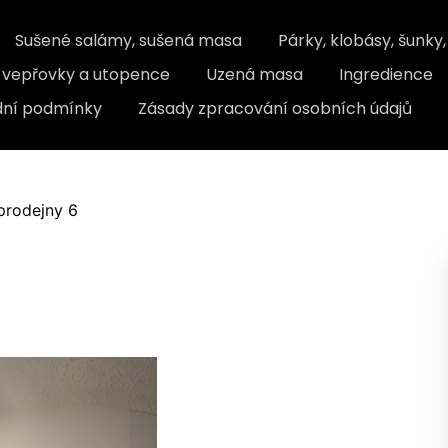
Sušené salámy, sušená masa
Párky, klobásy, šunky
, vepřovky a utopence
Uzená masa
Ingredience
ní podmínky
Zásady zpracování osobních údajů
prodejny 6