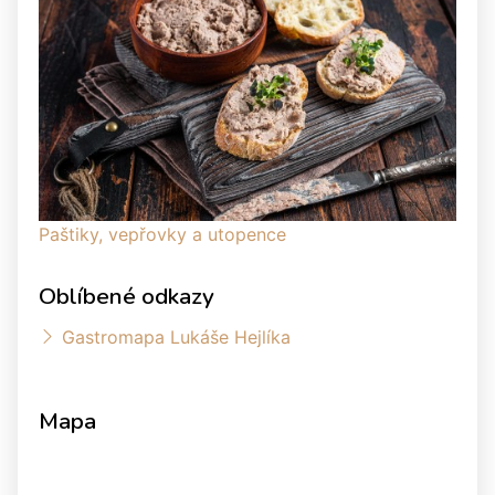
Paštiky, vepřovky a utopence
Oblíbené odkazy
Gastromapa Lukáše Hejlíka
Mapa