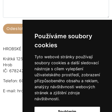
Používáme soubory
cookies
HROBSKÉ UZENINY
Tyto webové stránky používají
Krátká 125
soubory cookies a další sledovací
Hrob
nástroje s cílem vylepšení
IČ: 67824234
uživatelského prostředí, zobrazení
přizpůsobeného obsahu a reklam,
Telefon: 603 574 306
analýzy návštěvnosti webových
E-mail:
hrobskeuzeniny@seznam.cz
stránek a zjištění zdroje
návštěvnosti.
Souhlasím