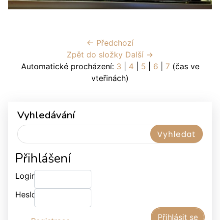
← Předchozí
Zpět do složky
Další →
Automatické procházení:
3
|
4
|
5
|
6
|
7
(čas ve
vteřinách)
Vyhledávání
Přihlášení
Login:
Heslo: