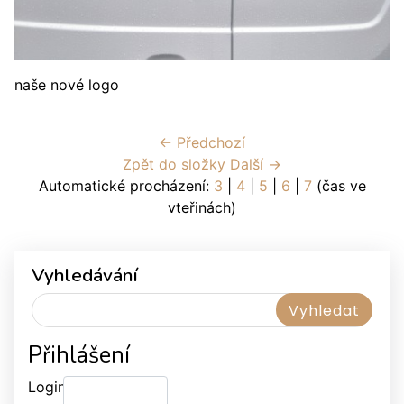
naše nové logo
← Předchozí
Zpět do složky
Další →
Automatické procházení:
3
|
4
|
5
|
6
|
7
(čas ve
vteřinách)
Vyhledávání
Přihlášení
Login: