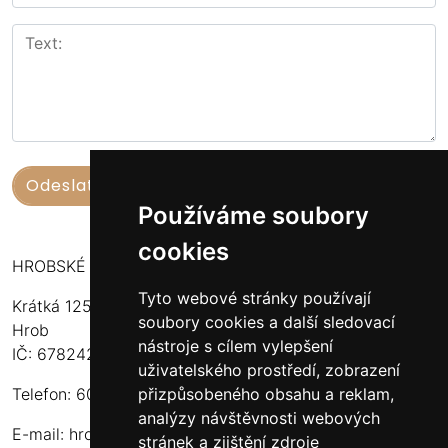
Používáme soubory
cookies
HROBSKÉ UZENINY
Tyto webové stránky používají
Krátká 125
soubory cookies a další sledovací
Hrob
nástroje s cílem vylepšení
IČ: 67824234
uživatelského prostředí, zobrazení
přizpůsobeného obsahu a reklam,
Telefon: 603 574 306
analýzy návštěvnosti webových
E-mail:
hrobskeuzeniny@seznam.cz
stránek a zjištění zdroje