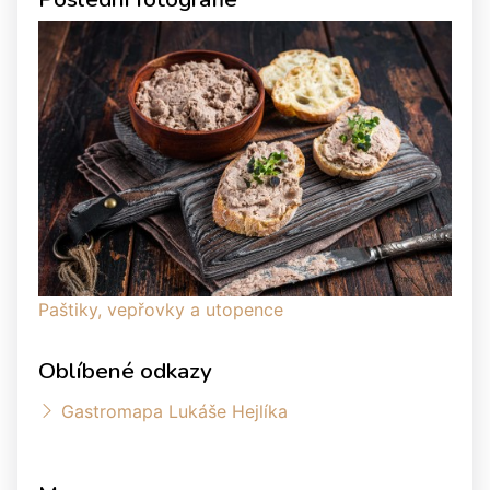
Paštiky, vepřovky a utopence
Oblíbené odkazy
Gastromapa Lukáše Hejlíka