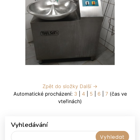
Zpět do složky
Další →
Automatické procházení:
3
|
4
|
5
|
6
|
7
(čas ve
vteřinách)
Vyhledávání