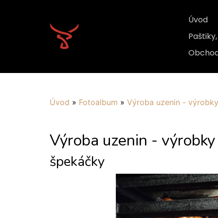
Úvod
Paštiky
Obchod
Úvod
»
Fotoalbum
»
Výroba uzenin - výrobk
Výroba uzenin - výrobky
špekáčky