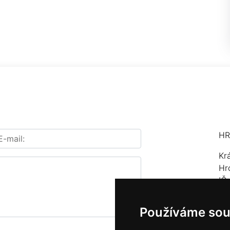
HR
Kr
Hr
IČ
Te
Používáme sou
E-