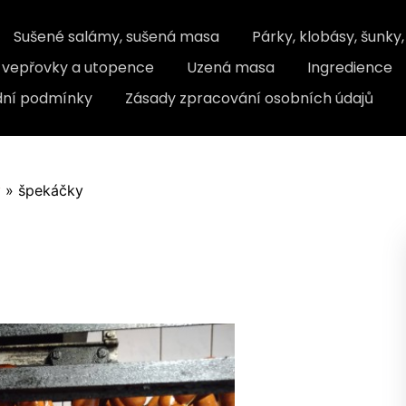
Sušené salámy, sušená masa
Párky, klobásy, šunky
, vepřovky a utopence
Uzená masa
Ingredience
ní podmínky
Zásady zpracování osobních údajů
y
»
špekáčky