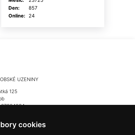
Měsíc:
23725
Den:
857
Online:
24
OBSKÉ UZENINY
átká 125
ob
: 67824234
lefon: 603 574 306
bory cookies
mail:
hrobskeuzeniny@seznam.cz