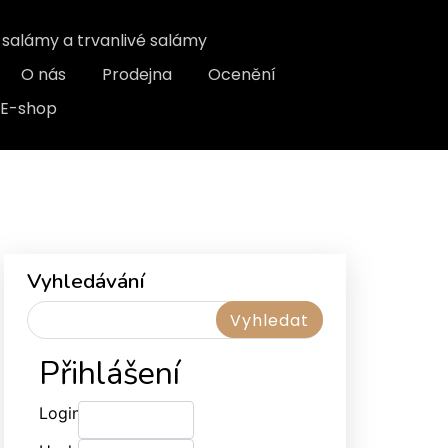
, salámy a trvanlivé salámy
O nás
Prodejna
Ocenění
E-shop
Vyhledávání
Přihlášení
Login: