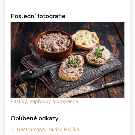
Poslední fotografie
Paštiky, vepřovky a utopence
Oblíbené odkazy
Gastromapa Lukáše Hejlíka