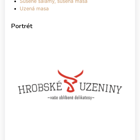
Sušené salámy, sušená masa
Uzená masa
Portrét