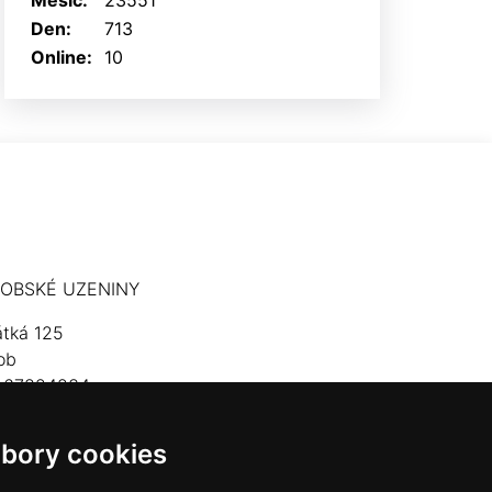
Měsíc:
23551
Den:
713
Online:
10
OBSKÉ UZENINY
átká 125
ob
: 67824234
lefon: 603 574 306
bory cookies
mail:
hrobskeuzeniny@seznam.cz