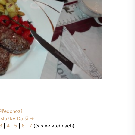
Předchozí
 složky
Další →
3
|
4
|
5
|
6
|
7
(čas ve vteřinách)