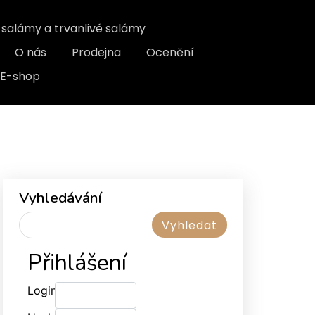
, salámy a trvanlivé salámy
O nás
Prodejna
Ocenění
E-shop
Vyhledávání
Přihlášení
Login: