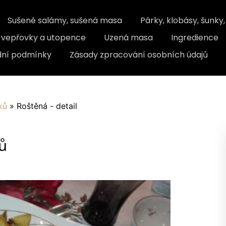
Sušené salámy, sušená masa
Párky, klobásy, šunky
, vepřovky a utopence
Uzená masa
Ingredience
ní podmínky
Zásady zpracování osobních údajů
ků
»
Roštěná - detail
ů