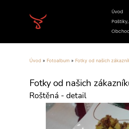
Úvod
Paštiky
Obchod
Úvod
»
Fotoalbum
»
Fotky od našich zákazní
Fotky od našich zákazník
Roštěná - detail