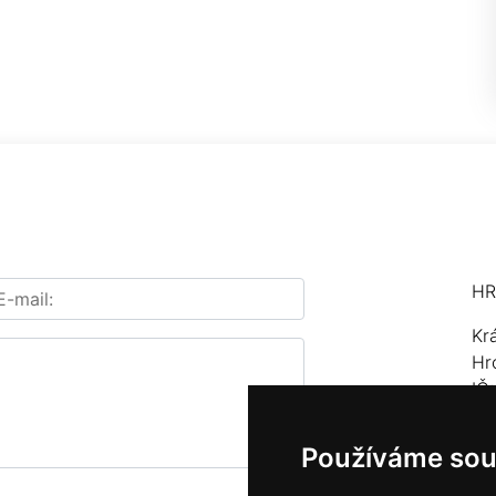
HR
Kr
Hr
IČ
Te
Používáme sou
E-