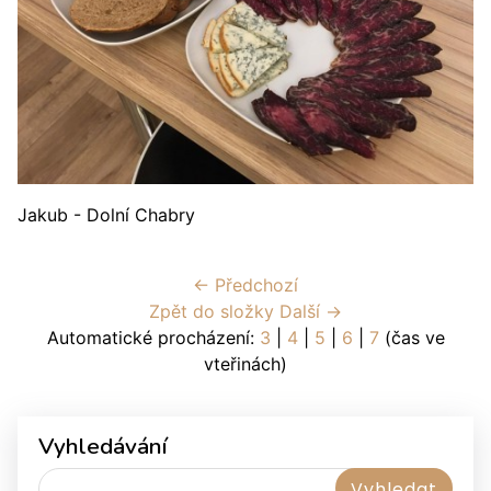
Jakub - Dolní Chabry
← Předchozí
Zpět do složky
Další →
Automatické procházení:
3
|
4
|
5
|
6
|
7
(čas ve
vteřinách)
Vyhledávání