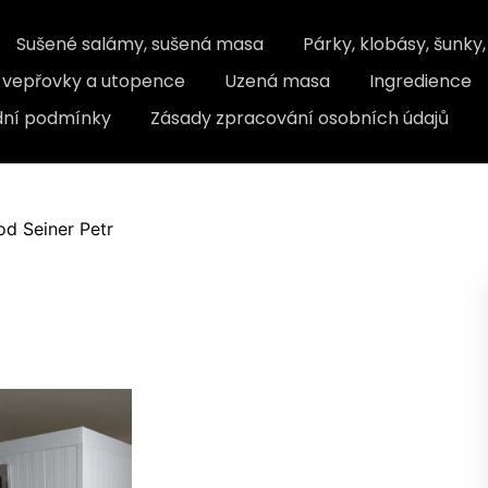
Sušené salámy, sušená masa
Párky, klobásy, šunky
, vepřovky a utopence
Uzená masa
Ingredience
ní podmínky
Zásady zpracování osobních údajů
od Seiner Petr