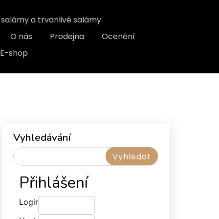
, salámy a trvanlivé salámy
O nás
Prodejna
Ocenění
E-shop
Vyhledávání
Přihlášení
Login: