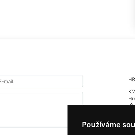
HR
Kr
Hr
IČ
Te
Používáme sou
E-