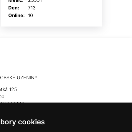
Měsíc:
23551
Den:
713
Online:
10
OBSKÉ UZENINY
átká 125
ob
: 67824234
lefon: 603 574 306
bory cookies
mail:
hrobskeuzeniny@seznam.cz