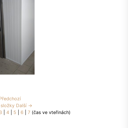
Předchozí
 složky
Další →
3
|
4
|
5
|
6
|
7
(čas ve vteřinách)