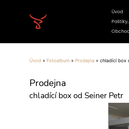
Úvod
Paštiky
Obchod
Úvod
»
Fotoalbum
»
Prodejna
»
chladící box 
Prodejna
chladící box od Seiner Petr