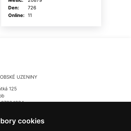
Měsíc:
20879
Den:
726
Online:
11
OBSKÉ UZENINY
átká 125
ob
: 67824234
lefon: 603 574 306
bory cookies
mail:
hrobskeuzeniny@seznam.cz