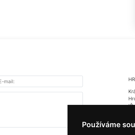
HR
Kr
Hr
IČ
Te
Používáme sou
E-