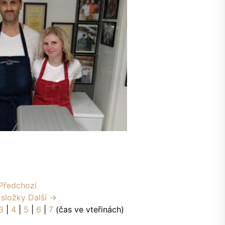
Předchozí
 složky
Další →
3
|
4
|
5
|
6
|
7
(čas ve vteřinách)