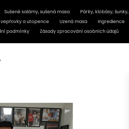
Sušené salámy, sušená masa
Párky, klobásy, šunky
, vepřovky a utopence
Uzená masa
Ingredience
ní podmínky
Zásady zpracování osobních údajů
y