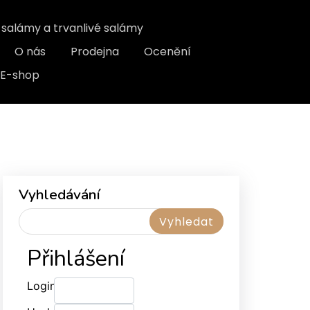
, salámy a trvanlivé salámy
O nás
Prodejna
Ocenění
E-shop
Vyhledávání
Přihlášení
Login: