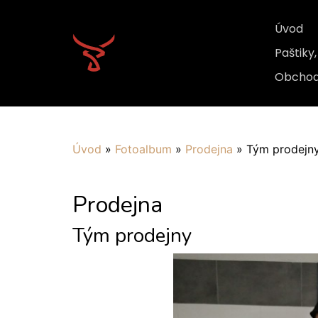
Úvod
Paštiky
Obchod
Úvod
»
Fotoalbum
»
Prodejna
»
Tým prodejn
Prodejna
Tým prodejny