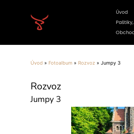
Úvod
Paštiky
Obchod
Úvod
»
Fotoalbum
»
Rozvoz
»
Jumpy 3
Rozvoz
Jumpy 3