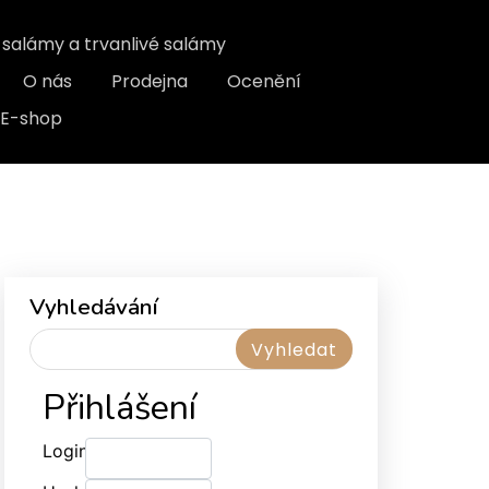
, salámy a trvanlivé salámy
O nás
Prodejna
Ocenění
E-shop
Vyhledávání
Přihlášení
Login: