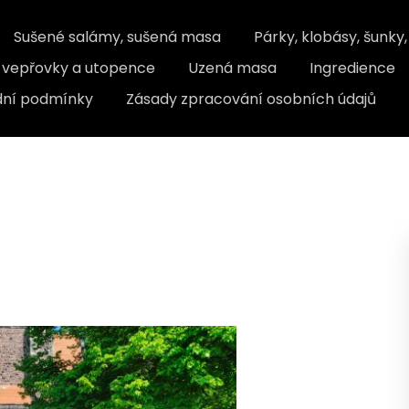
Sušené salámy, sušená masa
Párky, klobásy, šunky
, vepřovky a utopence
Uzená masa
Ingredience
ní podmínky
Zásady zpracování osobních údajů