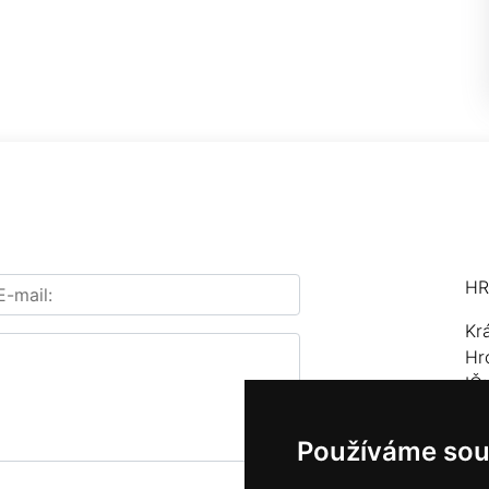
HR
Kr
Hr
IČ
Te
Používáme sou
E-