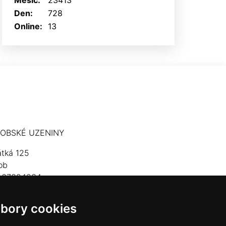
Měsíc:
23413
Den:
728
Online:
13
OBSKÉ UZENINY
átká 125
ob
: 67824234
lefon: 603 574 306
bory cookies
mail:
hrobskeuzeniny@seznam.cz