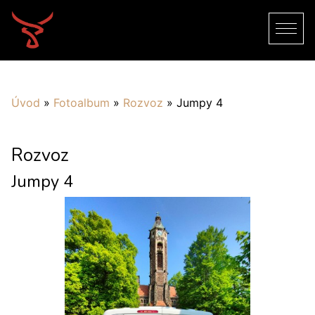
Úvod
»
Fotoalbum
»
Rozvoz
»
Jumpy 4
Rozvoz
Jumpy 4